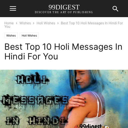
99DIGEST
DISCOVER THE ART OF PUBLISHING
Home
Wishes
Holi Wishes
Best Top 10 Holi Messages In Hindi For
You
Wishes
Holi Wishes
Best Top 10 Holi Messages In
Hindi For You