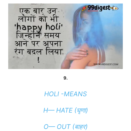
9.
HOLI -MEANS
H— HATE (घृणा)
O— OUT (बाहर)